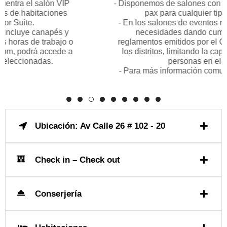
el salón VIP
- Disponemos de salones con capacida
bitaciones
pax para cualquier tipo de even
e.
- En los salones de eventos nos ajust
 canapés y
necesidades dando cumplimiento 
de trabajo o
reglamentos emitidos por el Gobierno 
odrá accede a
los distritos, limitando la capacidad
onadas.
personas en el lugar.
- Para más información comuníquese c
Ubicación: Av Calle 26 # 102 - 20
Check in – Check out
Conserjería