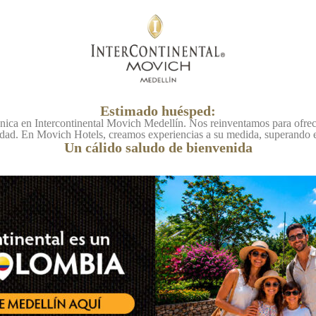
Estimado huésped:
ica en Intercontinental Movich Medellín. Nos reinventamos para ofrec
lidad. En Movich Hotels, creamos experiencias a su medida, superando e
Un cálido saludo de bienvenida