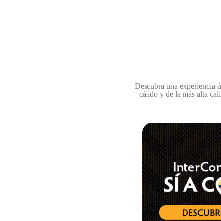
Descubra una experiencia ún
cálido y de la más alta ca